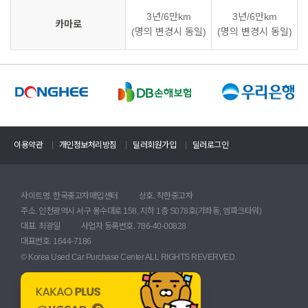
3년/6만km
3년/6만km
카마로
(명의 변경시 동일)
(명의 변경시 동일)
이용약관
개인정보처리방침
딜러회원가입
딜러로그인
사이트명. 한국중고차매입센터
상호. 착한중고차
주소. 인천광역시 서구 봉수대로 158, 지하 1층 S078호(가좌동, 엠파크타워)
대표. 최광일
사업자 등록번호. 786-40-00828
대표번호. 1644-7186
© Korea Used Car Purchase Center ALL RIGHTS REVERVED.