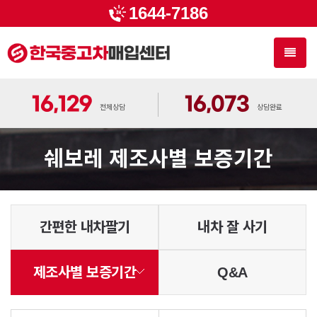
1644-7186
Toggl
naviga
16,129
16,073
전체상담
상담완료
쉐보레 제조사별 보증기간
간편한 내차팔기
내차 잘 사기
제조사별 보증기간
Q&A