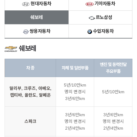
현대자동차
기아자동차
쉐보레
르노삼성
쌍용자동차
수입자동차
쉐보레
엔진 및 동력전달
차 종
차체 및 일반부품
주요부품
5년/10만km
말리부, 크루즈, 아베오,
명의 변경시
5년/10만km
캡티바, 올란도, 알페온
3년/6만km
3년/6만km
3년/6만km
스파크
명의 변경시
명의 변경시
2년/4만km
2년/4만km