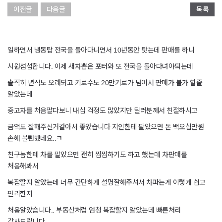
이전글
다음글
목록
일하면서 냉동탑 전국을 돌아다니면서 10년동안 탓는데 판매를 하니
시원섭섭합니다. 이제 새차뽑은 포터와 또 전국을 돌아다녀야되는데
솔직히 년식도 오래되고 키로수도 20만키로가 넘어서 판매가 불가 할줄
알았는데
중고차를 처음팔다보니 내심 걱정도 많았지만 딜러분께서 친절하시고
금액도 잘해주신거같아서 좋았습니다 지인한테 팔았으면 돈 백오십만원
손해 볼뻔했네요..ㅋ
친구놈한테 차를 팔았으면 괜히 찝찝하기도 하고 했는데 차판매를
처음해봐서
복잡할지 알았는데 너무 간단하게 설명잘해주셔서 차파는게 이렇게 쉽고
편리한지
처음알았습니다.. 부동산처럼 엄청 복잡할지 알았는데 빠른처리
감사드립니다.