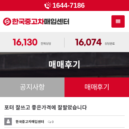
1644-7186
Toggl
naviga
16,130
16,074
전체상담
상담완료
매매후기
공지사항
매매후기
포터 잘쓰고 좋은가격에 잘팔았습니다
한국중고차매입센터
0