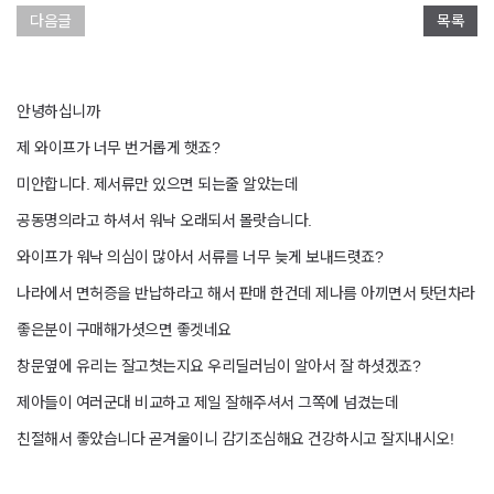
다음글
목록
안녕하십니까
제 와이프가 너무 번거롭게 햇죠?
미안합니다. 제서류만 있으면 되는줄 알았는데
공동명의라고 하셔서 워낙 오래되서 몰랏습니다.
와이프가 워낙 의심이 많아서 서류를 너무 늦게 보내드렷죠?
나라에서 면허증을 반납하라고 해서 판매 한건데 제나름 아끼면서 탓던차라
좋은분이 구매해가셧으면 좋겟네요
창문옆에 유리는 잘고쳣는지요 우리딜러님이 알아서 잘 하셧겠죠?
제아들이 여러군대 비교하고 제일 잘해주셔서 그쪽에 넘겼는데
친절해서 좋았습니다 곧겨울이니 감기조심해요 건강하시고 잘지내시오!