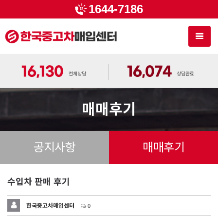
1644-7186
Toggl
naviga
16,130
16,074
전체상담
상담완료
매매후기
공지사항
매매후기
수입차 판매 후기
한국중고차매입센터
0