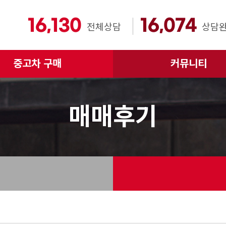
16,130
16,074
전체상담
상담
중고차 구매
커뮤니티
매매후기