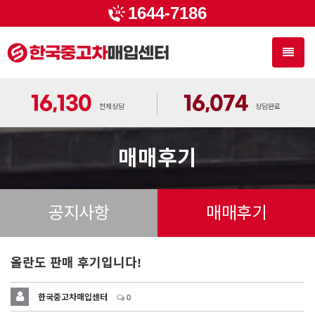
1644-7186
Toggl
naviga
16,130
16,074
전체상담
상담완료
매매후기
공지사항
매매후기
올란도 판매 후기입니다!
한국중고차매입센터
0