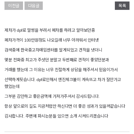
이전글
다음글
목록
제차가 dpf로 말썽을 부려서 폐차를 하려고 알아보던중
폐차가격이 100만원정도 나오길래 너무 아까워서 인터넷
검색중에 한국중고차매입센터를 알게되었고 견적을 냇더니
몇분 전화중 최고가 주셧던 분말고 두번째로 견적이 좋았던분과
거래를 했는데 그 이유는 너무 친절하게 상담을 해주셔서 믿음이가서
선택하게됫습니다. dpf로인해서 엔진체크불이 계속뜨고 차가 잘안가고
했었는데
그부분 감안하고 좋은금액에 가져가주셔서 감사드립니다.
항상 앞으로의 길도 지금처럼만 하신다면 더 좋은 성과가 있을꺼같습니다
감사합니다. 주변에 파시는분들 있으면 소개 시켜드리겠습니다