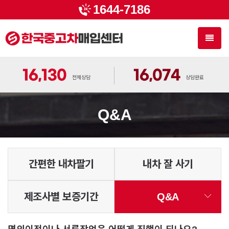
1644-7186
Toggl
naviga
16,130
16,074
전체상담
상담완료
Q&A
간편한 내차팔기
내차 잘 사기
제조사별 보증기간
Q&A