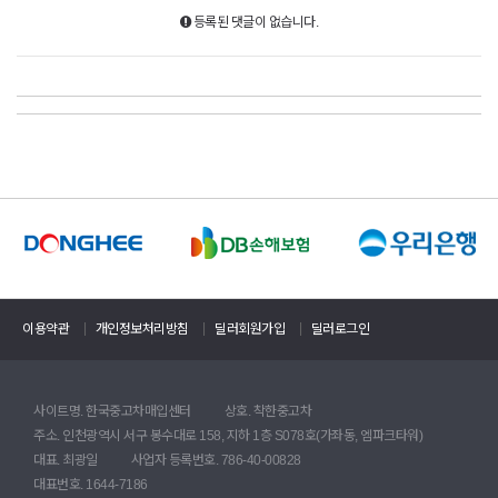
등록된 댓글이 없습니다.
이용약관
개인정보처리방침
딜러회원가입
딜러로그인
사이트명. 한국중고차매입센터
상호. 착한중고차
주소. 인천광역시 서구 봉수대로 158, 지하 1층 S078호(가좌동, 엠파크타워)
대표. 최광일
사업자 등록번호. 786-40-00828
대표번호. 1644-7186