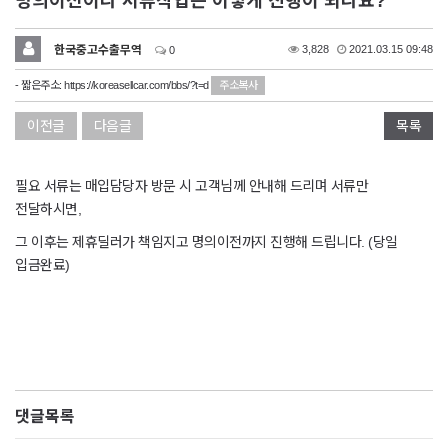
명의이전이나 서류작업은 어떻게 진행이 되나요?
한국중고수출무역
3,828
2021.03.15 09:48
0
- 짧은주소:
https://koreasellcar.com/bbs/?t=d
주소복사
이전글
다음글
목록
필요 서류는 매입담당자 방문 시 고객님께 안내해 드리며 서류만
전달하시면,
그 이후는 제휴딜러가 책임지고 명의이전까지 진행해 드립니다. (당일
입금완료)
댓글목록